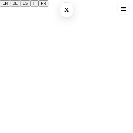
EN
DE
ES
IT
FR
X