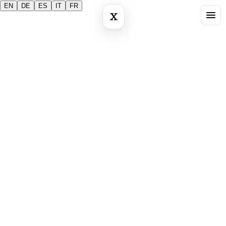
EN
DE
ES
IT
FR
X