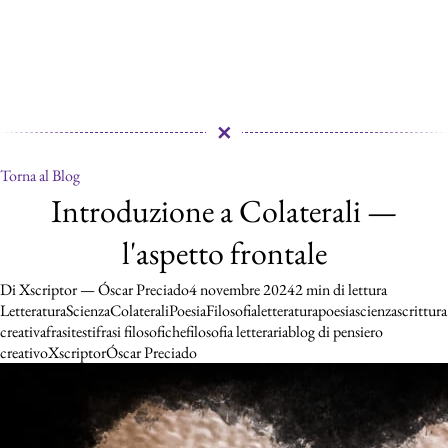
✕
Torna al Blog
Introduzione a Colaterali — l'as
Introduzione a Colaterali —
l'aspetto frontale
Di Xscriptor — Óscar Preciado
4 novembre 2024
2 min di lettura
Letteratura
Scienza
Colaterali
Poesia
Filosofia
letteratura
poesia
scienza
scrittura
creativa
frasi
testi
frasi filosofiche
filosofia letteraria
blog di pensiero
creativo
Xscriptor
Óscar Preciado