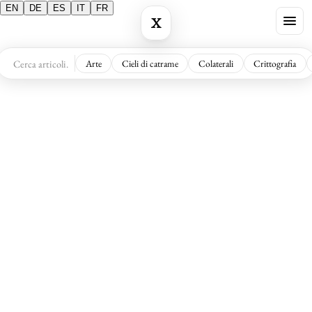
EN
DE
ES
IT
FR
X
Arte
Cieli di catrame
Colaterali
Crittografia