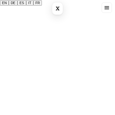
EN
DE
ES
IT
FR
X