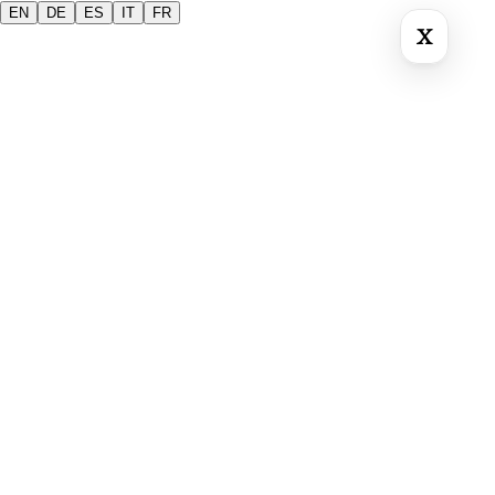
EN
DE
ES
IT
FR
X