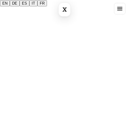
EN
DE
ES
IT
FR
X