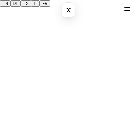
EN
DE
ES
IT
FR
X