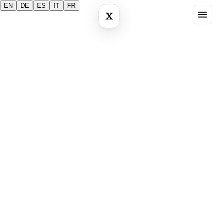
EN
DE
ES
IT
FR
X