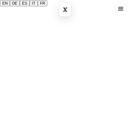
EN
DE
ES
IT
FR
X