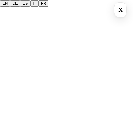
EN
DE
ES
IT
FR
X