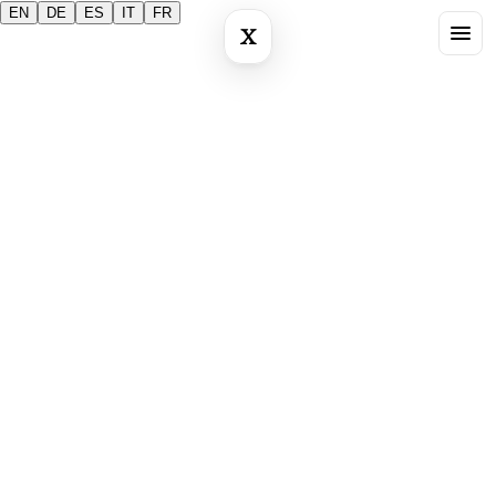
EN
DE
ES
IT
FR
X