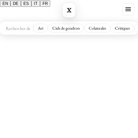
EN
DE
ES
IT
FR
X
Art
Ciels de goudron
Colaterales
Critiques