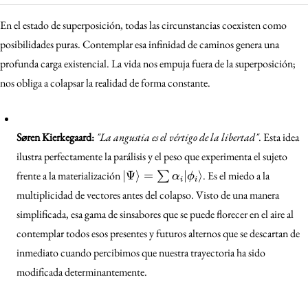
En el estado de superposición, todas las circunstancias coexisten como
posibilidades puras. Contemplar esa infinidad de caminos genera una
profunda carga existencial. La vida nos empuja fuera de la superposición;
nos obliga a colapsar la realidad de forma constante.
Søren Kierkegaard:
"La angustia es el vértigo de la libertad"
. Esta idea
ilustra perfectamente la parálisis y el peso que experimenta el sujeto
|\Psi\rangle
frente a la materialización
∣Ψ
⟩
=
∣
⟩
. Es el miedo a la
∑
α
ϕ
i
i
= \sum
multiplicidad de vectores antes del colapso. Visto de una manera
\alpha_i
simplificada, esa gama de sinsabores que se puede florecer en el aire al
|\phi_i\rangle
contemplar todos esos presentes y futuros alternos que se descartan de
inmediato cuando percibimos que nuestra trayectoria ha sido
modificada determinantemente.