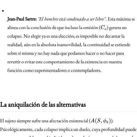
Jean-Paul Sartre:
"El hombre está condenado a ser libre"
. Esta máxima se
C_o
alinea con la conclusión de que incluso la omisión (
) genera un
C
o
colapso. No elegir ya es una elección; es imposible no decantar la
realidad, aún en la absoluta inamovilidad, la continuidad se extiende
sobre sí misma y no hay nada que podamos hacer o no hacer para
revertir o evitar este comportamiento de la existencia en nuestra
función como experimentadores o contempladores.
La aniquilación de las alternativas
A(S,
El sujeto siempre sufre una afectación existencial (
(
,
)
).
A
S
ϕ
k
\phi_k)
Psicológicamente, cada colapso implica un duelo, cuya profundidad puede