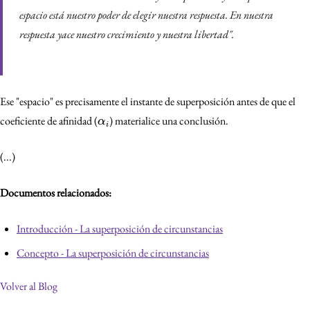
espacio está nuestro poder de elegir nuestra respuesta. En nuestra
respuesta yace nuestro crecimiento y nuestra libertad"
.
Ese "espacio" es precisamente el instante de superposición antes de que el
\alpha_i
coeficiente de afinidad (
) materialice una conclusión.
α
i
(...)
Documentos relacionados:
Introducción - La superposición de circunstancias
Concepto - La superposición de circunstancias
Volver al Blog