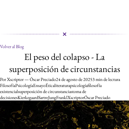
✕
Volver al Blog
El peso del colapso - La super
El peso del colapso - La
superposición de circunstancias
Por Xscriptor — Óscar Preciado
24 de agosto de 2025
3 min de lectura
Filosofía
Psicología
Ensayo
Ética
literatura
psicología
filosofía
existencial
superposición de circunstancias
toma de
decisiones
Kierkegaard
Sartre
Jung
Frankl
Xscriptor
Óscar Preciado