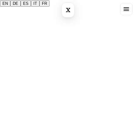
EN
DE
ES
IT
FR
X